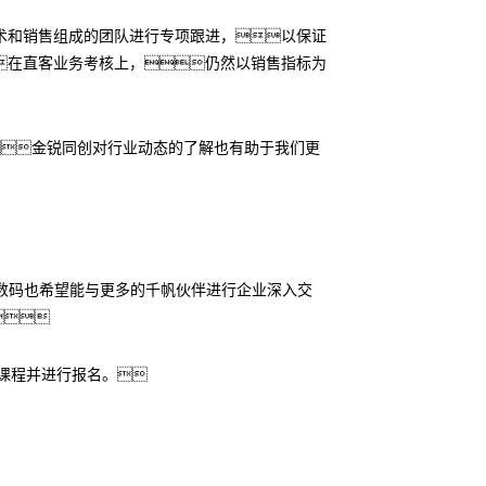
术和销售组成的团队进行专项跟进，以保证
在直客业务考核上，仍然以销售指标为
金锐同创对行业动态的了解也有助于我们更
J数码也希望能与更多的千帆伙伴进行企业深入交

训课程并进行报名。