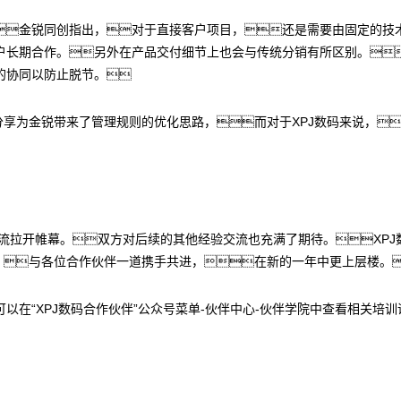
金锐同创指出，对于直接客户项目，还是需要由固定的技
户长期合作。另外在产品交付细节上也会与传统分销有所区别。
的协同以防止脱节。
分享为金锐带来了管理规则的优化思路，而对于XPJ数码来说，
交流拉开帷幕。双方对后续的其他经验交流也充满了期待。XP
验，与各位合作伙伴一道携手共进，在新的一年中更上层楼。
以在“XPJ数码合作伙伴”公众号菜单-伙伴中心-伙伴学院中查看相关培