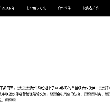
产品及服务
行业解决方案
合作伙伴
投资者关系
流
春雪不期而至。瑞雪纷纷迎来了XPJ数码的重量级合作伙伴：千
字联盟伙伴经营管理经验交流，金锐同创的法务、财务、
流。