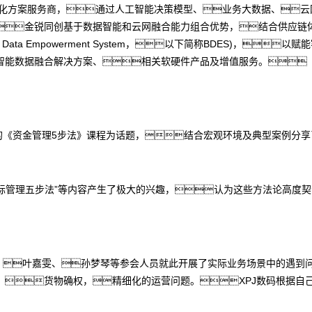
数字化方案服务商，通过人工智能决策模型、业务大数据、
金锐同创基于数据智能和云网融合能力组合优势，结合供应链
 Data Empowerment System，以下简称BDES)，
智能数据融合解决方案、相关软硬件产品及增值服务。
的《资金管理5步法》课程为话题，结合宏观环境及典型案例分享
目标管理五步法”等内容产生了极大的兴趣，认为这些方法论高度
涛、叶嘉雯、孙梦琴等参会人员就此开展了实际业务场景中的遇到
、货物确权，精细化的运营问题。XPJ数码根据自