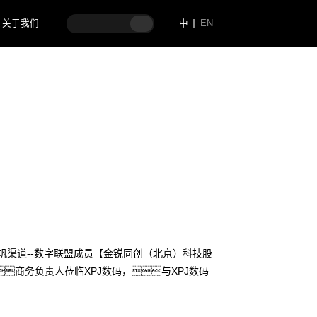
关于我们
中
EN
帆渠道--数字联盟成员【金锐同创（北京）科技股
商务负责人莅临XPJ数码，与XPJ数码