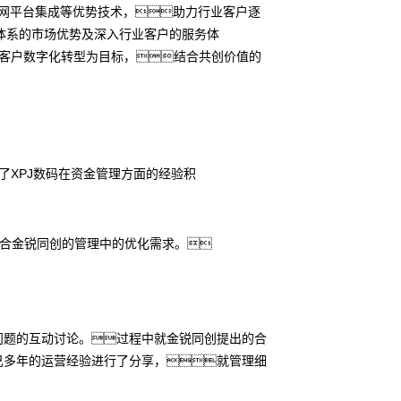
云网平台集成等优势技术，助力行业客户逐
体系的市场优势及深入行业客户的服务体
以赋能客户数字化转型为目标，结合共创价值的
了XPJ数码在资金管理方面的经验积
契合金锐同创的管理中的优化需求。
问题的互动讨论。过程中就金锐同创提出的合
己多年的运营经验进行了分享，就管理细