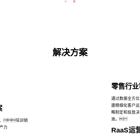
解决方案
零售行业
通过数据全方位
建精细化客户运
案
略制定和投放决
准。
试、培训销
产力
RaaS