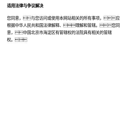
适用法律与争议解决
您同意，与您访问或使用本网站相关的所有事项，应
根据中华人民共和国法律解释、理解和管辖。您同
意，中国北京市海淀区有管辖权的法院具有相关的管辖
权。
股票代码：000034.SZ
XPJ控股
XPJ信息
XPJ问学
XPJ鲲泰
XPJ云科
XPJ商桥
山石网科
高科数聚
GoPomelo