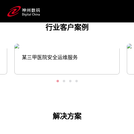
案，用数字力量助推医疗健康产业发展；同
时，将生成式AI技术注入药物发现、临
床前研究、临床研究到流通上市推广、患者
行业客户案例
服务等应用场景并落地，帮助药企提升研发和生
产效率。
预约专家咨询
某三甲医院安全运维服务
解决方案