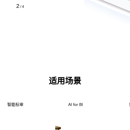
2
/
4
适用场景
智能标审
AI for BI