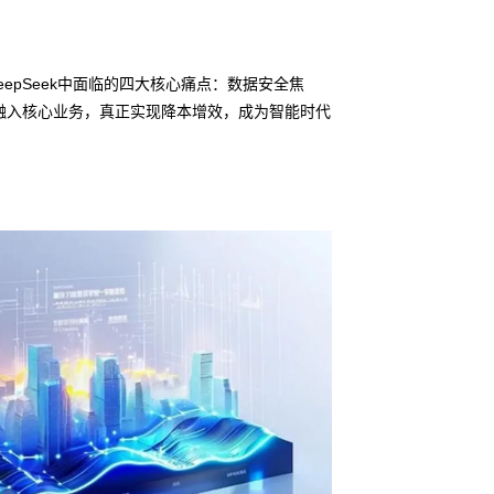
epSeek中面临的四大核心痛点：数据安全焦
融入核心业务，真正实现降本增效，成为智能时代
信创适配
无缝对接多
• XPJ鲲泰问学一
• 全栈私有化部署
• 软硬件深度集成
• 覆盖行业场景的
预约专家咨询 >>
下载产品介绍 >>