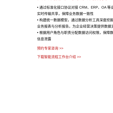
呈现，清晰展示流程的各
• 通过标准化接口协议对接 CRM、ERP、OA 
阶段
实时传输共享，保障业务数据一致性
数据，定位瓶颈并提供流程
• 构建统一数据模型，通过数据分析工具深度挖
业务报表与分析报告，为企业经营决策提供数据
置等方式即可快速定义业
• 根据用户角色与职责分配数据访问权限，保障
信息泄露
预约专家咨询 >>
下载智能流程工作台介绍 >>