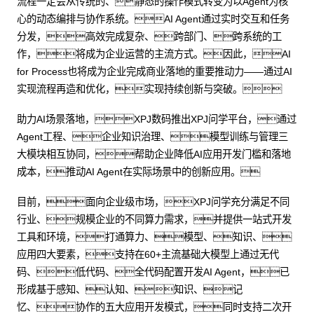
流程一定会从传统的、静态的操作模式转变为以Agent为核
心的动态编排与协作系统。AI Agent通过实时交互和任务
分发，高效完成复杂、跨部门、跨系统的工
作，将成为企业运营的主流方式。因此，AI
for Process也将成为企业完成商业落地的重要推动力——通过AI
实现流程再造和优化，实现持续创新与突破。
助力AI场景落地，XPJ数码推出XPJ问学平台，通过
Agent工程、企业知识治理、模型训练与管理三
大模块相互协同，帮助企业降低AI应用开发门槛和落地
成本，推动AI Agent在实际场景中的创新应用。
目前，面向企业级市场，XPJ问学充分满足不同
行业、规模企业的不同算力需求，并提供一站式开发
工具和环境，打通算力、模型、知识、
应用四大要素，支持在60+主流基础大模型上通过无代
码、低代码、全代码配置开发AI Agent，已
形成基于感知、认知、知识、记
忆、协作的五大应用开发模式，同时支持二次开