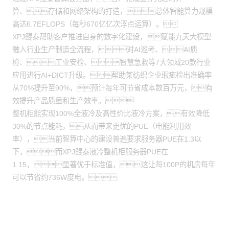
算、存储和网络架构的打造，总体智能算力规模
高达6.7EFLOPS（每秒670亿亿次浮点运算）。
XPJ鲲泰帮助客户推进自身的数字化建设，赋能九天大模型
融入行业生产制造全流程，对AI巡考、AI质
检、工业安检、智慧急救等7大领域20款行业
应用进行AI+DICT升级。帮助某纺织企业瑕疵检出准确率
从70%提升至90%，预计每年可节省成本数百万元，有
效提升产品质量和生产效率。
整机柜能实现100%全液冷及高性价比液冷方案，有效降低
30%的节点能耗，从而带来更优的PUE（电能利用效
率），当前智算中心的建设普遍要求服务器PUE在1.3以
下，而XPJ鲲泰液冷整机柜服务器PUE在
1.15，显著优于标准值，这让每100P的机房每年
可以节省约736W度电。