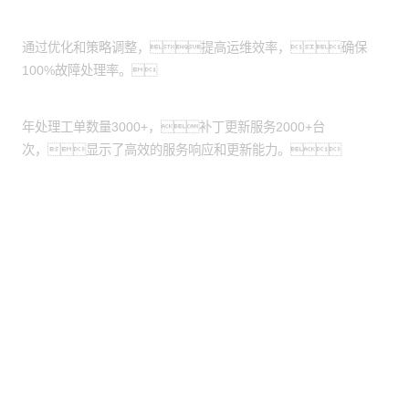
运维效率：
通过优化和策略调整，提高运维效率，确保
100%故障处理率。
服务更新：
年处理工单数量3000+，补丁更新服务2000+台
次，显示了高效的服务响应和更新能力。
股票代码：000034.SZ
XPJ控股
XPJ信息
XPJ问学
XPJ鲲泰
XPJ云科
XPJ商桥