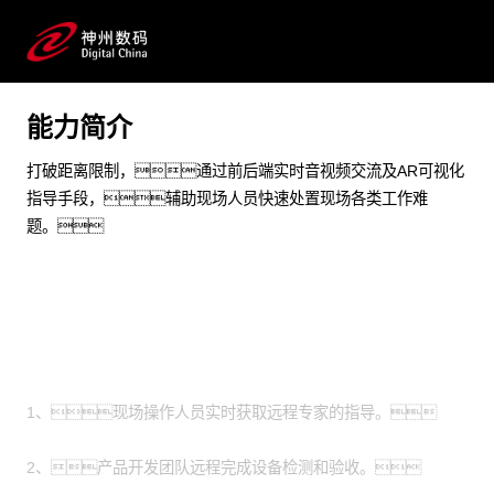
制造加工 能源化工 物联网 AIOT 智能制造 工作协同 远程
工作
能力简介
预约专家咨询
打破距离限制，通过前后端实时音视频交流及AR可视化
指导手段，辅助现场人员快速处置现场各类工作难
题。
场景
1、现场操作人员实时获取远程专家的指导。
2、产品开发团队远程完成设备检测和验收。