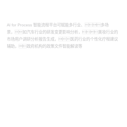
应用场景
AI for Process 智能流程平台可赋能多行业、多场
景，如汽车行业的研发变更影响分析，美妆行业的
市场用户调研分析报告生成，医药行业的个性化疗程建议
辅助，政府机构的政策文件智能解读等
股票代码：000034.SZ
XPJ控股
XPJ信息
XPJ问学
XPJ鲲泰
XPJ云科
XPJ商桥